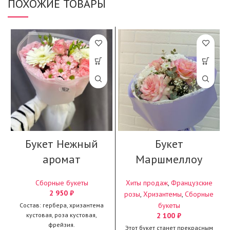
ПОХОЖИЕ ТОВАРЫ
Букет Нежный
Букет
аромат
Маршмеллоу
Сборные букеты
Хиты продаж
,
Французские
2 950
₽
розы
,
Хризантемы
,
Сборные
букеты
Состав: гербера, хризантема
кустовая, роза кустовая,
2 100
₽
фрейзия.
Этот букет станет прекрасным