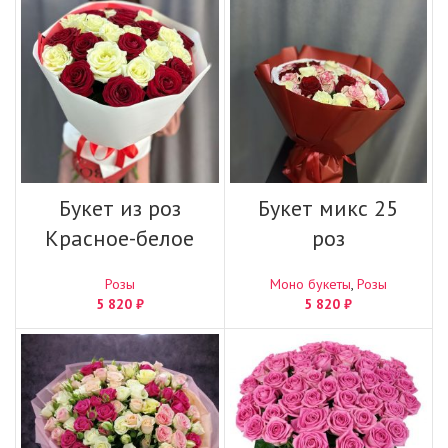
Букет из роз
Букет микс 25
Красное-белое
роз
Розы
Моно букеты
,
Розы
5 820
₽
5 820
₽