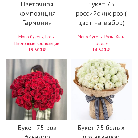
Цветочная
Букет 75
композиция
российских роз (
Гармония
цвет на выбор)
Моно букеты
,
Розы
,
Моно букеты
,
Розы
,
Хиты
Цветочные композиции
продаж
13 300
₽
14 340
₽
Букет 75 роз
Букет 75 белых
Эквадор
роз эквадор