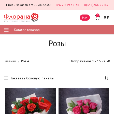
Прием заказов с 9.00 до 22.00
8(927)639-55-38
8(347)266-29-83
0
0
₽
Max
Каталог товаров
Розы
Главная
Розы
Отображение 1–36 из 38
Показать боковую панель