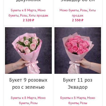
Букеты к 8 Марта
,
Моно
Моно букеты
,
Розы
,
Хиты
букеты
,
Розы
,
Хиты продаж
продаж
2 320
₽
2 550
₽
Букет 9 розовых
Букет 11 роз
роз с зеленью
Эквадор
Букеты к 8 Марта
,
Моно
Букеты к 8 Марта
,
Моно
букеты
,
Розы
букеты
,
Розы