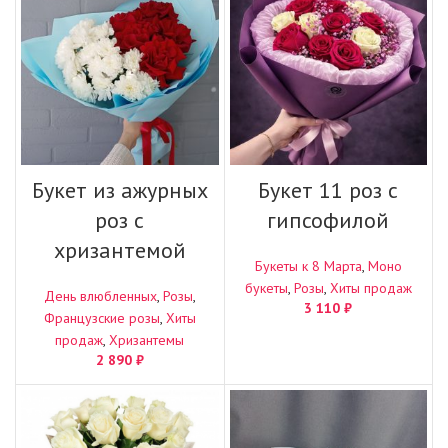
Букет из ажурных
Букет 11 роз с
роз с
гипсофилой
хризантемой
Букеты к 8 Марта
,
Моно
букеты
,
Розы
,
Хиты продаж
День влюбленных
,
Розы
,
3 110
₽
Французские розы
,
Хиты
продаж
,
Хризантемы
2 890
₽