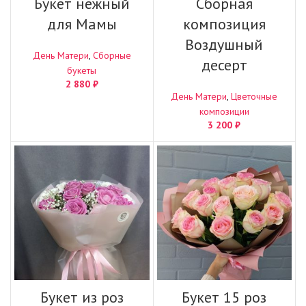
Букет нежный
Сборная
для Мамы
композиция
Воздушный
День Матери
,
Сборные
десерт
букеты
2 880
₽
День Матери
,
Цветочные
композиции
3 200
₽
Букет из роз
Букет 15 роз