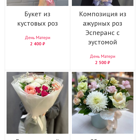
Букет из
Композиция из
кустовых роз
ажурных роз
Эсперанс с
День Матери
эустомой
2 400
₽
День Матери
2 500
₽