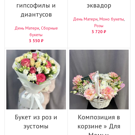
гипсофилы и
эквадор
диантусов
День Матери
,
Моно букеты
,
Розы
День Матери
,
Сборные
3 720
₽
букеты
3 550
₽
Букет из роз и
Композиция в
эустомы
корзине » Для
Мамы»