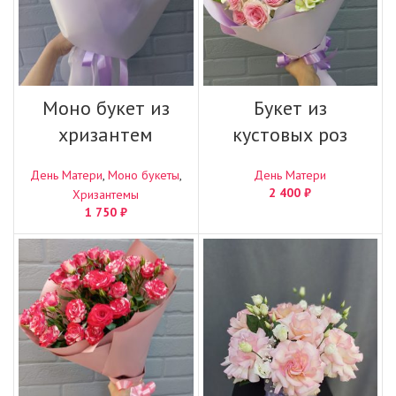
Моно букет из
Букет из
хризантем
кустовых роз
День Матери
,
Моно букеты
,
День Матери
2 400
₽
Хризантемы
1 750
₽